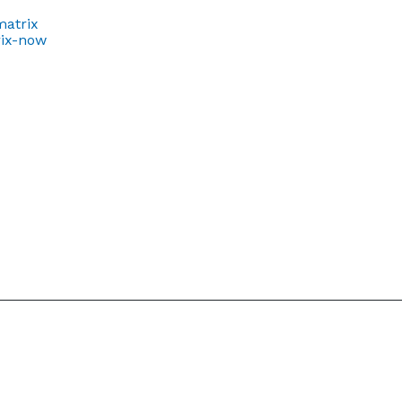
matrix
rix-now